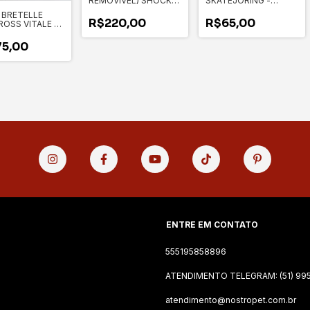
REMOVÍVEL) SHOCK
SKATEJORING -
LINE PRO - VITALE
VITALE
 BRETELLE
R$220,00
R$65,00
ROSS VITALE -
OME E TELEFONE
ADO)
5,00
ENTRE EM CONTATO
555195858896
ATENDIMENTO TELEGRAM: (51) 995
atendimento@nostropet.com.br