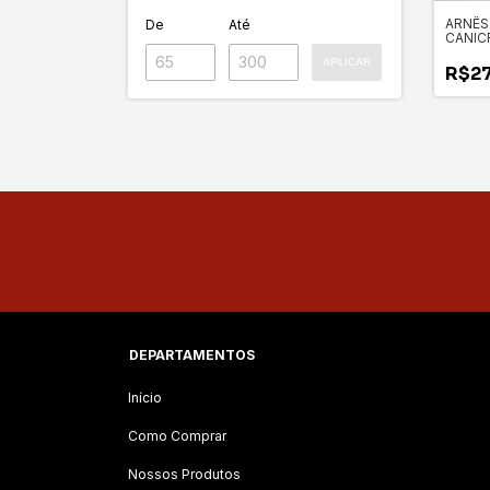
ARNÊS
De
Até
CANIC
(C/ N
APLICAR
BORD
R$27
DEPARTAMENTOS
Início
Como Comprar
Nossos Produtos