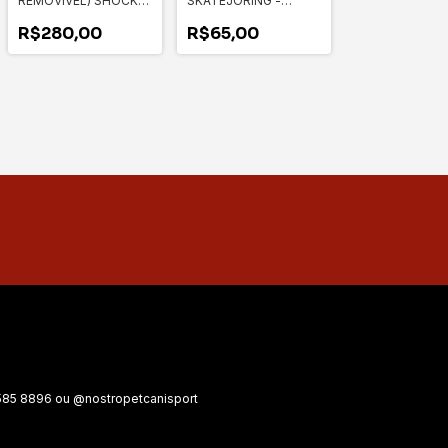
SKATEJORING -
REMOVÍVEL) SHOCK
COLORATO
LINE PRO - VITALE
R$65,00
R$280,00
85 8896 ou @nostropetcanisport