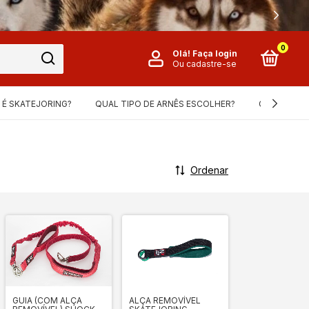
0
Olá!
Faça login
Ou cadastre-se
 É SKATEJORING?
QUAL TIPO DE ARNÊS ESCOLHER?
GUIA DE ME
Ordenar
ALÇA REMOVÍVEL
GUIA (COM ALÇA