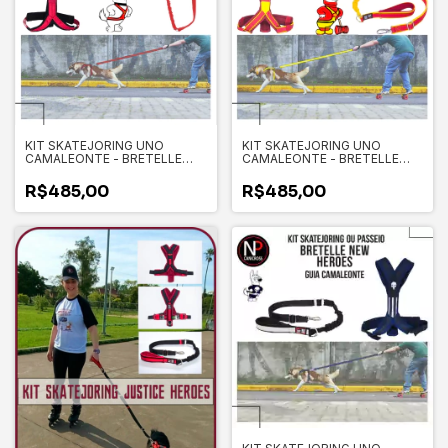
KIT SKATEJORING UNO
KIT SKATEJORING UNO
CAMALEONTE - BRETELLE
CAMALEONTE - BRETELLE
STAR TREK
CHAPOLIN COLORADO
R$485,00
R$485,00