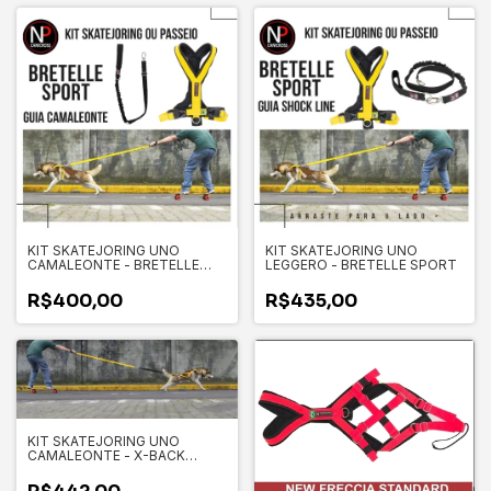
KIT SKATEJORING UNO
KIT SKATEJORING UNO
CAMALEONTE - BRETELLE
LEGGERO - BRETELLE SPORT
SPORT
R$400,00
R$435,00
KIT SKATEJORING UNO
CAMALEONTE - X-BACK
SPORT