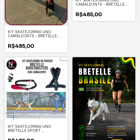
KIT SKATEJORING UNO
CAMALEONTE - BRETELLE
NEW HEROES
R$485,00
KIT SKATEJORING UNO
CAMALEONTE - BRETELLE
JUSTICE HEROES
R$485,00
KIT SKATEJORING UNO
BRETELLE SPORT
(GHOSTBUSTERS)