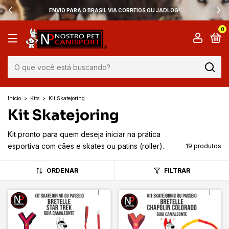
ENVIO PARA O BRASIL VIA CORREIOS OU JADLOG!
0
Início
>
Kits
>
Kit Skatejoring
Kit Skatejoring
Kit pronto para quem deseja iniciar na prática
esportiva com cães e skates ou patins (roller).
19 produtos
ORDENAR
FILTRAR